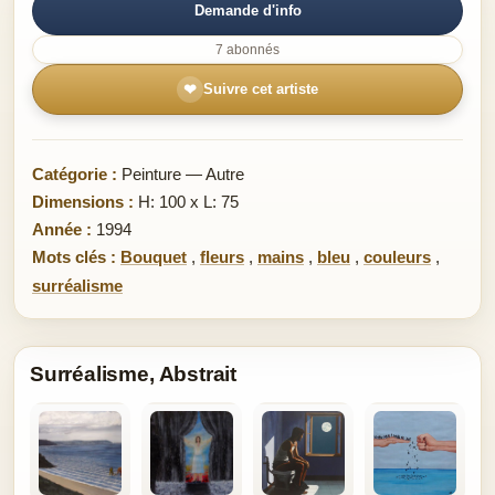
Demande d'info
7 abonnés
❤
Suivre cet artiste
Catégorie :
Peinture — Autre
Dimensions :
H: 100 x L: 75
Année :
1994
Mots clés :
Bouquet
,
fleurs
,
mains
,
bleu
,
couleurs
,
surréalisme
Surréalisme, Abstrait