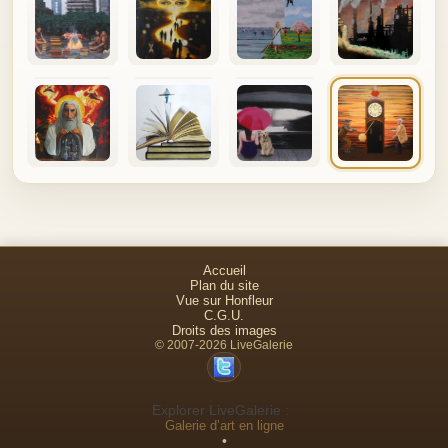
Accueil
Plan du site
Vue sur Honfleur
C.G.U.
Droits des images
© 2007-2026 LiveGalerie
Explorer LiveGalerie :
Galerie d’art en ligne
•