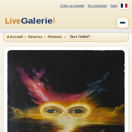
Créer un compte
Se connecter
Suivi
Accueil
Oeuvres
Peinture
Vers l'infini?