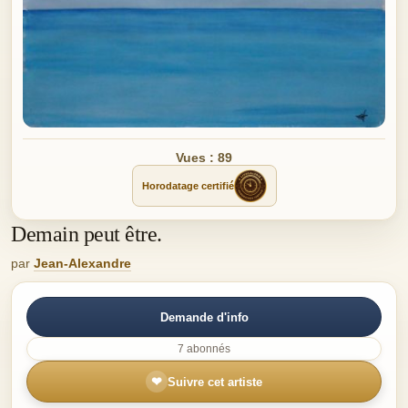
Vues : 89
Horodatage certifié
Demain peut être.
par
Jean-Alexandre
Demande d'info
7 abonnés
❤
Suivre cet artiste