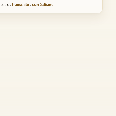
restre
,
humanité
,
surréalisme