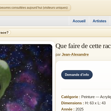
oeuvres consultées aujourd’hui (visiteurs uniques)
Accueil
Artistes
 race?
Que faire de cette ra
par
Jean-Alexandre
Demande d'info
Catégorie :
Peinture — Acryli
Dimensions :
H: 63 x L: 43
Année :
2025