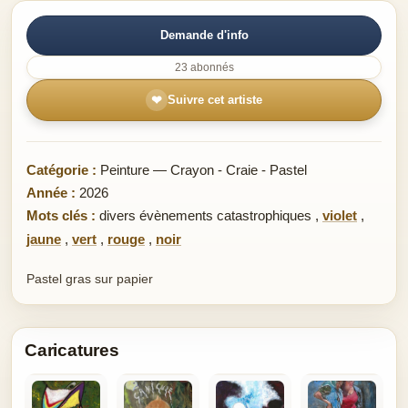
Demande d'info
23 abonnés
❤
Suivre cet artiste
Catégorie :
Peinture — Crayon - Craie - Pastel
Année :
2026
Mots clés :
divers évènements catastrophiques
,
violet
,
jaune
,
vert
,
rouge
,
noir
Pastel gras sur papier
Caricatures