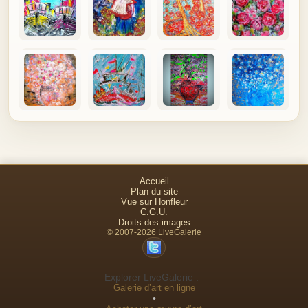
Accueil
Plan du site
Vue sur Honfleur
C.G.U.
Droits des images
© 2007-2026 LiveGalerie
Explorer LiveGalerie :
Galerie d’art en ligne
•