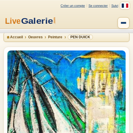
Créer un compte
Se connecter
Suivi
Accueil
Oeuvres
Peinture
PEN DUICK