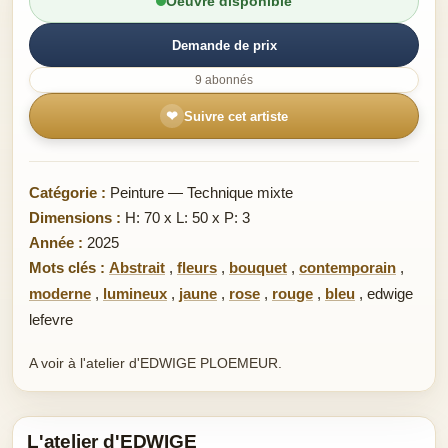
Oeuvre disponible
Demande de prix
9 abonnés
❤
Suivre cet artiste
Catégorie :
Peinture — Technique mixte
Dimensions :
H: 70 x L: 50 x P: 3
Année :
2025
Mots clés :
Abstrait
,
fleurs
,
bouquet
,
contemporain
,
moderne
,
lumineux
,
jaune
,
rose
,
rouge
,
bleu
,
edwige
lefevre
A voir à l'atelier d'EDWIGE PLOEMEUR.
L'atelier d'EDWIGE