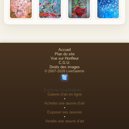
Accueil
Plan du site
Vue sur Honfleur
C.G.U.
Droits des images
© 2007-2026 LiveGalerie
Explorer LiveGalerie :
Galerie d’art en ligne
•
Acheter une œuvre d’art
•
Exposer ses œuvres
•
Vendre une œuvre d’art