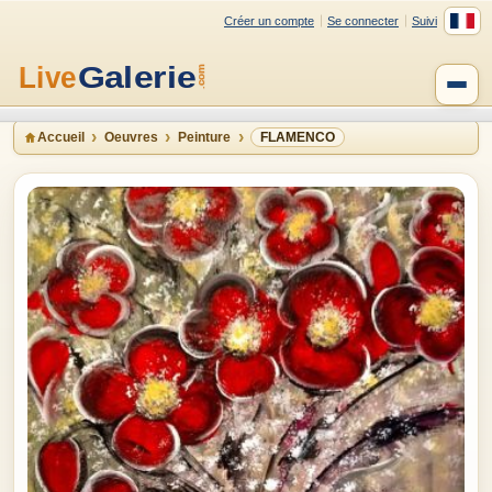
Créer un compte
Se connecter
Suivi
Accueil
Oeuvres
Peinture
FLAMENCO