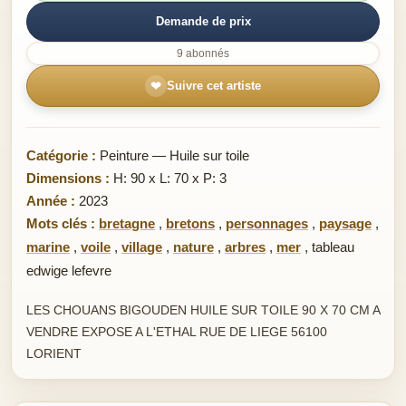
Demande de prix
9 abonnés
❤
Suivre cet artiste
Catégorie :
Peinture — Huile sur toile
Dimensions :
H: 90 x L: 70 x P: 3
Année :
2023
Mots clés :
bretagne
,
bretons
,
personnages
,
paysage
,
marine
,
voile
,
village
,
nature
,
arbres
,
mer
,
tableau
edwige lefevre
LES CHOUANS BIGOUDEN HUILE SUR TOILE 90 X 70 CM A
VENDRE EXPOSE A L'ETHAL RUE DE LIEGE 56100
LORIENT