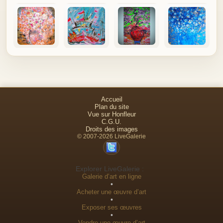
Accueil
Plan du site
Vue sur Honfleur
C.G.U.
Droits des images
© 2007-2026 LiveGalerie
Explorer LiveGalerie :
Galerie d’art en ligne
•
Acheter une œuvre d’art
•
Exposer ses œuvres
•
Vendre une œuvre d’art