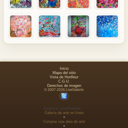
Inicio
Mapa del sitio
Vista de Honfleur
C.G.U.
Derechos de imagen
© 2007-2026 LiveGalerie
Explorar LiveGalerie:
Galería de arte en línea
•
Comprar una obra de arte
•