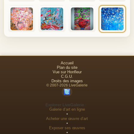
Accueil
Plan du site
Vue sur Honfleur
C.G.U.
Droits des images
© 2007-2026 LiveGalerie
Explorer LiveGalerie :
Galerie d’art en ligne
•
Acheter une œuvre d’art
•
Exposer ses œuvres
•