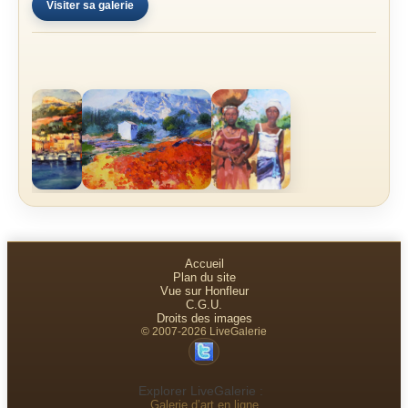
Visiter sa galerie
Accueil
Plan du site
Vue sur Honfleur
C.G.U.
Droits des images
© 2007-2026 LiveGalerie
Explorer LiveGalerie :
Galerie d’art en ligne