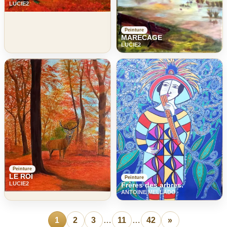
LUCIE2
Peinture
MARECAGE
LUCIE2
Peinture
LE ROI
Peinture
LUCIE2
Frères des arbres.
ANTOINE MELLADO
1
2
3
…
11
…
42
»