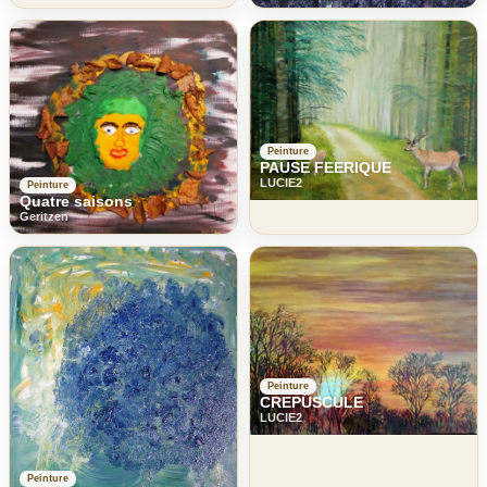
Peinture
PAUSE FEERIQUE
LUCIE2
Peinture
Quatre saisons
Geritzen
Peinture
CREPÜSCULE
LUCIE2
Peinture