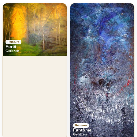
Peinture
Forêt
Geritzen
Peinture
Fantôme
Geritzen