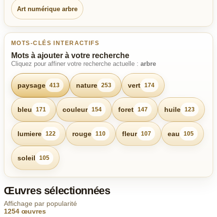
Art numérique arbre
MOTS-CLÉS INTERACTIFS
Mots à ajouter à votre recherche
Cliquez pour affiner votre recherche actuelle :
arbre
paysage
nature
vert
413
253
174
bleu
couleur
foret
huile
171
154
147
123
lumiere
rouge
fleur
eau
122
110
107
105
soleil
105
Œuvres sélectionnées
Affichage par popularité
1254 œuvres