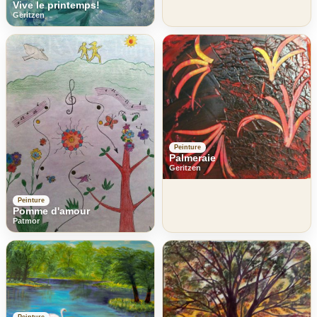
Vive le printemps!
Geritzen
Peinture
Palmeraie
Geritzen
Peinture
Pomme d'amour
Patmor