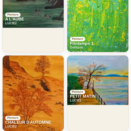
Peinture
A L'AUBE
LUCIE2
Peinture
Printemps 1
Geritzen
Peinture
PETIT MATIN
LUCIE2
Peinture
CHALEUR D AUTOMNE
LUCIE2