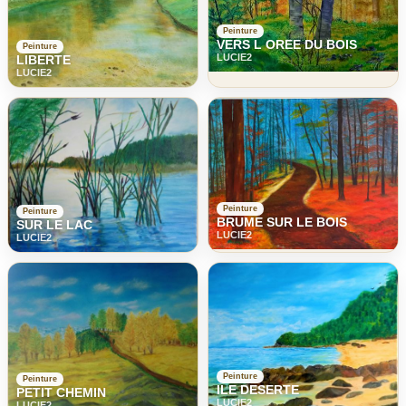
Peinture
VERS L OREE DU BOIS
Peinture
LUCIE2
LIBERTE
LUCIE2
Peinture
Peinture
BRUME SUR LE BOIS
SUR LE LAC
LUCIE2
LUCIE2
Peinture
Peinture
ILE DESERTE
PETIT CHEMIN
LUCIE2
LUCIE2