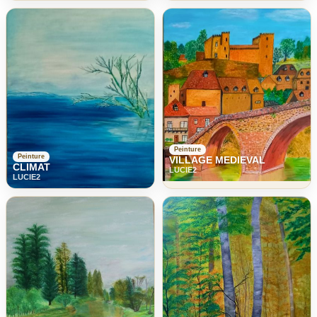
Peinture
Peinture
VILLAGE MEDIEVAL
CLIMAT
LUCIE2
LUCIE2