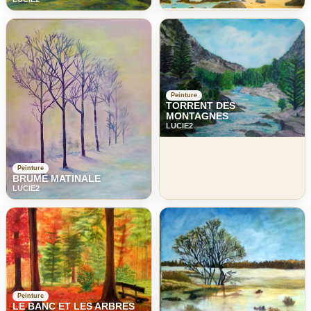
Peinture
TORRENT DES
MONTAGNES
LUCIE2
Peinture
BRUME MATINALE
LUCIE2
Peinture
LE BANC ET LES ARBRES