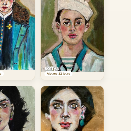
soffya
s
Ajoutee 12 jours