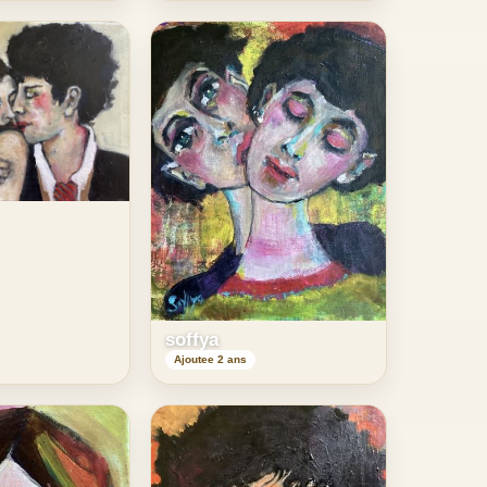
soffya
Ajoutee 2 ans