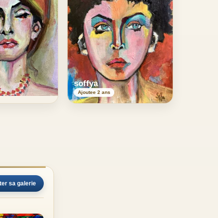
soffya
Ajoutee 2 ans
ter sa galerie