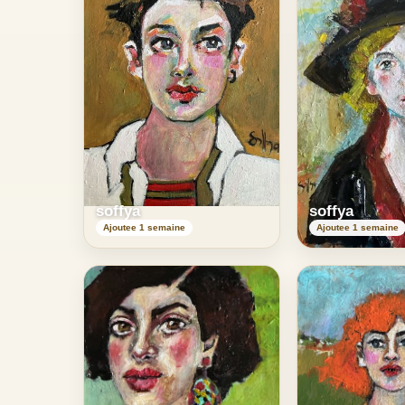
soffya
soffya
Ajoutee 1 semaine
Ajoutee 1 semaine