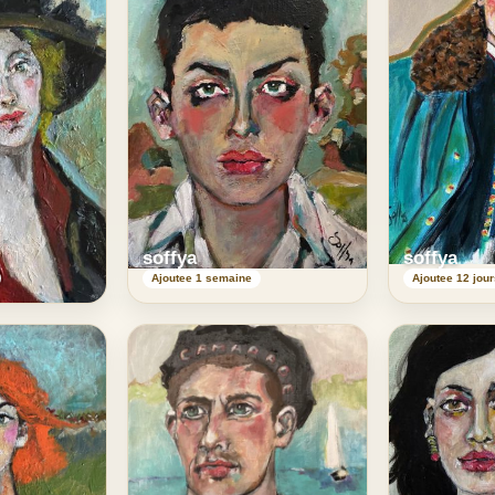
soffya
soffya
Ajoutee 1 semaine
Ajoutee 12 jour