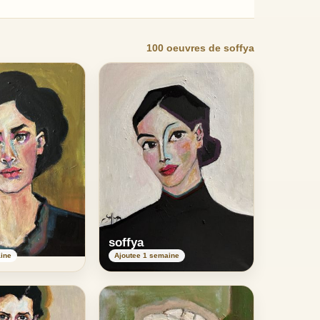
100 oeuvres de soffya
soffya
ine
Ajoutee 1 semaine