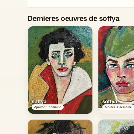
Dernieres oeuvres de soffya
soffya
soffya
Ajoutee 1 semaine
Ajoutee 1 semaine