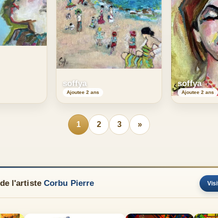
soffya
soffya
Ajoutee 2 ans
Ajoutee 2 ans
1
2
3
»
e l'artiste
Corbu Pierre
Visi