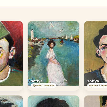
soffya
soffya
Ajoutee 1 semaine
Ajoutee 1 sema