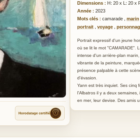
Dimensions :
H: 20 x L: 20 x 
Année :
2023
Mots clés :
camarade
,
marin
portrait
,
voyage
,
personnag
Portrait expressif d'un jeune h
où se lit le mot "CAMARADE". L
intense d'un arrière-plan marin, 
vibrante de la peinture, marqu
présence palpable à cette scèn
d'évasion.
Yann est très inquiet. Ses cinq
l'Albatros il y a deux semaines,
en mer, leur devise. Des amis 
Horodatage certifié