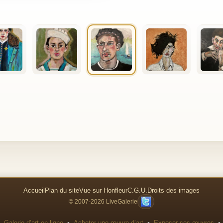
Accueil
Plan du site
Vue sur Honfleur
C.G.U.
Droits des images
© 2007-2026 LiveGalerie
•
•
•
Galerie d’art en ligne
Acheter une œuvre d’art
Exposer ses œuvres