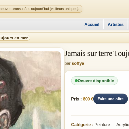
oeuvres consultées aujourd’hui (visiteurs uniques)
Accueil
Artistes
oujours en mer
Jamais sur terre Tou
par
soffya
Oeuvre disponible
Prix :
800 €
Faire une offre
Catégorie :
Peinture — Acryli