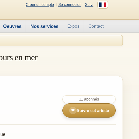
Créer un compte
Se connecter
Suivi
Oeuvres
Nos services
Expos
Contact
jours en mer
11 abonnés
❤
Suivre cet artiste
que