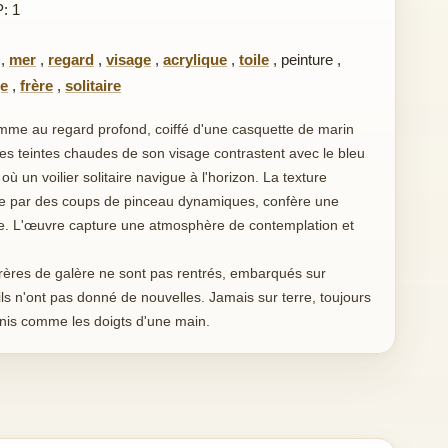
P: 1
,
mer
,
regard
,
visage
,
acrylique
,
toile
,
peinture
,
e
,
frère
,
solitaire
omme au regard profond, coiffé d'une casquette de marin
es teintes chaudes de son visage contrastent avec le bleu
où un voilier solitaire navigue à l'horizon. La texture
ée par des coups de pinceau dynamiques, confère une
e. L'œuvre capture une atmosphère de contemplation et
 frères de galère ne sont pas rentrés, embarqués sur
 ils n'ont pas donné de nouvelles. Jamais sur terre, toujours
unis comme les doigts d'une main.