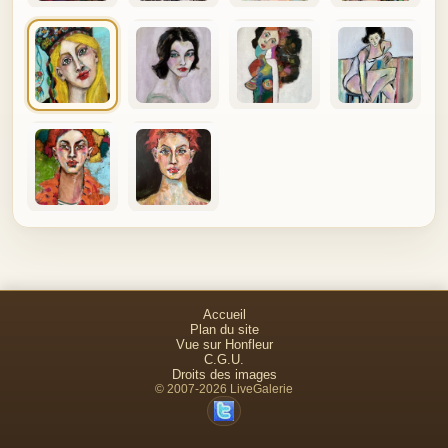
Accueil
Plan du site
Vue sur Honfleur
C.G.U.
Droits des images
© 2007-2026 LiveGalerie