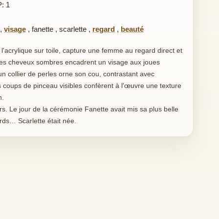
P: 1
,
visage
,
fanette
,
scarlette
,
regard
,
beauté
à l'acrylique sur toile, capture une femme au regard direct et
Ses cheveux sombres encadrent un visage aux joues
un collier de perles orne son cou, contrastant avec
s coups de pinceau visibles confèrent à l'œuvre une texture
n.
urs. Le jour de la cérémonie Fanette avait mis sa plus belle
gards… Scarlette était née.