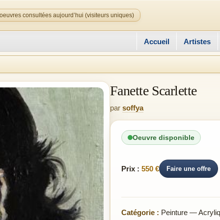
oeuvres consultées aujourd’hui (visiteurs uniques)
Accueil
Artistes
Fanette Scarlette
par
soffya
Oeuvre disponible
Prix :
550 €
Faire une offre
Catégorie :
Peinture — Acryli