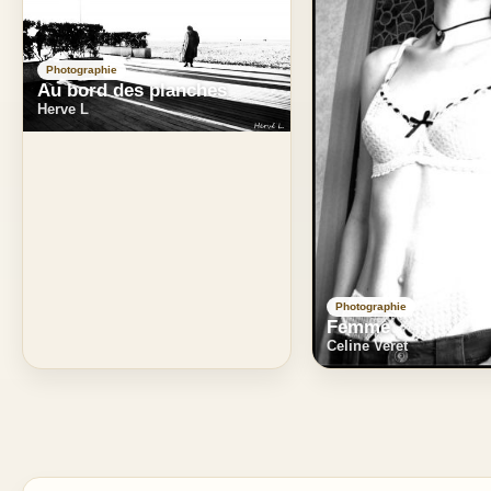
Photographie
Au bord des planches
Herve L
Photographie
Femme
Celine Veret