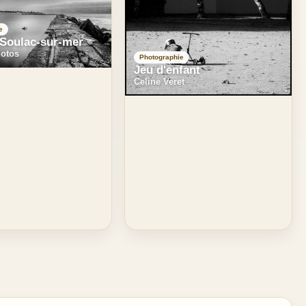
e
 Soulac-sur-mer
hotos
Photographie
Jeu d'enfant
Celine Veret