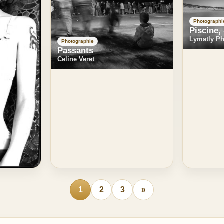
Photographi
Piscine,
Lymatly P
Photographie
Passants
Celine Veret
1
2
3
»