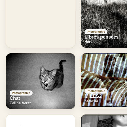
Photographie
Libres pensées
Herve L
Photographie
Photographie
MILES2
Chat
natacha
Celine Veret