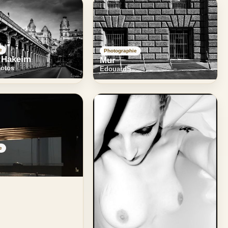
e
Photographie
r Hakeim
Mur
hotos
EdouardS
e