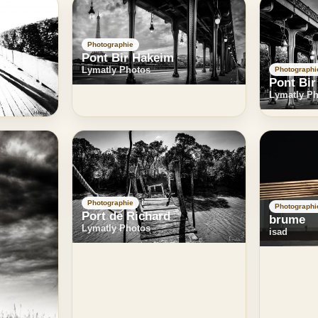
Photographie
Pont Bir Hakeim
Lymatly Photos
Photographi
Pont Bi
Lymatly P
Photographie
Photographi
Port de Richard
brume
Lymatly Photos
isad