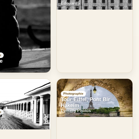
EdouardS
e
re
Photographie
Tour Eiffel, Pont Bir
Hakeim
Lymatly Photos
e
e...