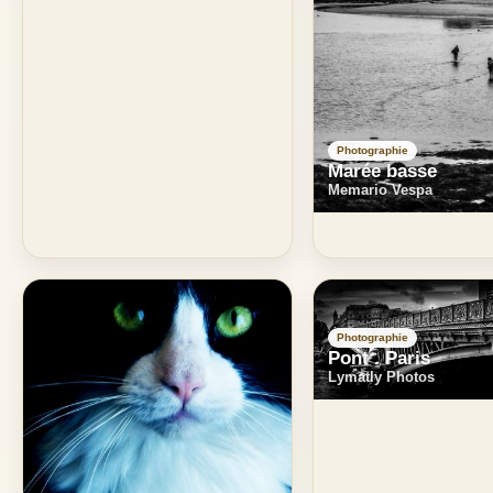
Photographie
Marée basse
Memario Vespa
Photographie
Pont . Paris
Lymatly Photos