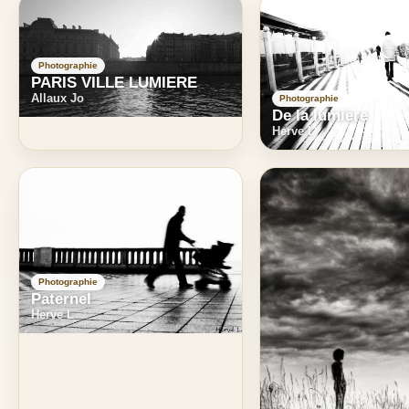
Photographie
PARIS VILLE LUMIERE
Allaux Jo
Photographie
De la lumière
Herve L
Photographie
Paternel
Herve L