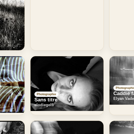
Photographi
Caddie 
Photographie
Elyan Vade
Sans titre
elodiegelfi