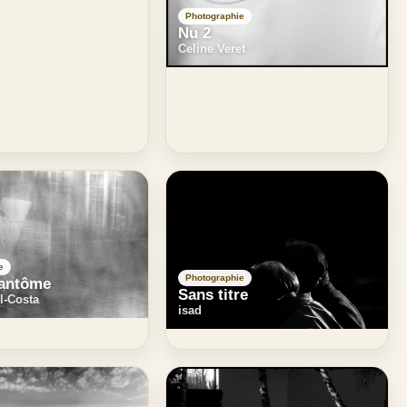
Photographie
Nu 2
Celine Veret
e
Photographie
fantôme
Sans titre
l-Costa
isad