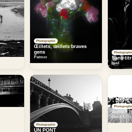
Photographie
Œillets, œillets braves
gens
Photographi
Patmor
Sans tit
isad
Photographi
Autour d
Herve L
Photographie
UN PONT