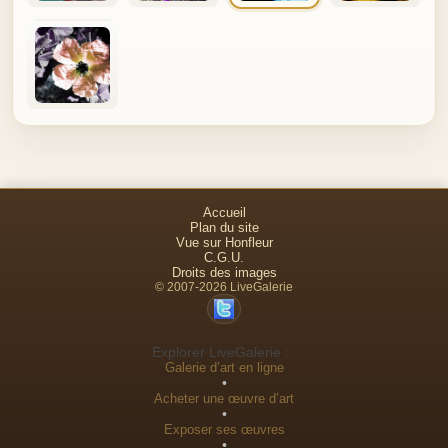
Accueil
Plan du site
Vue sur Honfleur
C.G.U.
Droits des images
© 2007-2026 LiveGalerie
Explorer LiveGalerie :
Galerie d’art en ligne
•
Acheter une œuvre d’art
•
Exposer ses œuvres
•