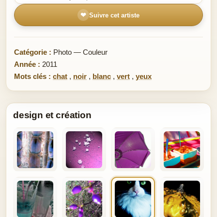
❤
Suivre cet artiste
Catégorie :
Photo — Couleur
Année :
2011
Mots clés :
chat
,
noir
,
blanc
,
vert
,
yeux
design et création