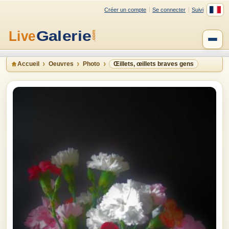
Créer un compte
Se connecter
Suivi
Accueil
Oeuvres
Photo
Œillets, œillets braves gens