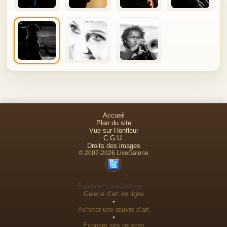
Accueil
Plan du site
Vue sur Honfleur
C.G.U.
Droits des images
© 2007-2026 LiveGalerie
Explorer LiveGalerie :
Galerie d’art en ligne
•
Acheter une œuvre d’art
•
Exposer ses œuvres