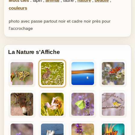
Mots clés :
lapin
,
animal
,
faune
,
nature
,
beauté
,
couleurs
photo avec passe partout noir et cadre noir près pour
l'accrochage
La Nature s'Affiche