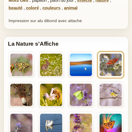
Mots clés :
papillon
,
paon du jour
,
insecte
,
nature
,
beauté
,
coloré
,
couleurs
,
animal
Impression sur alu dibond avec attache
La Nature s'Affiche