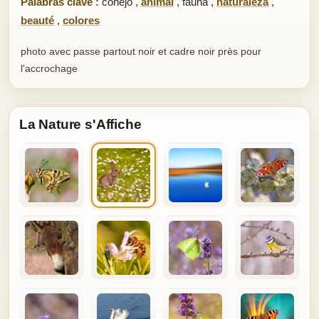
Palabras clave :
conejo
,
animal
,
fauna
,
naturaleza
,
beauté
,
colores
photo avec passe partout noir et cadre noir près pour
l'accrochage
La Nature s'Affiche