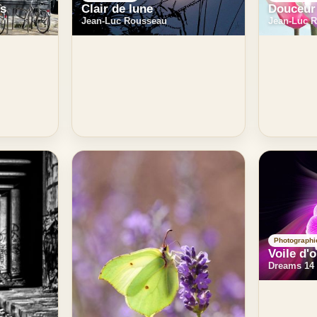
rs
Clair de lune
Douceur 
Jean-Luc Rousseau
Jean-Luc 
Photographi
Voile d'
Dreams 14