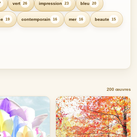
vert
impression
bleu
7
26
23
20
ne
contemporain
mer
beaute
19
16
16
15
200 œuvres
e