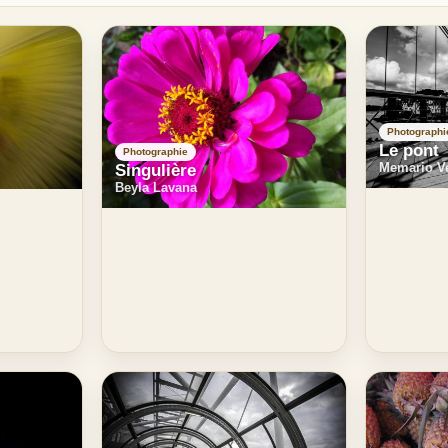
Photographi
Le pont
Photographie
Memario V
Singulière
Beyla Lavana