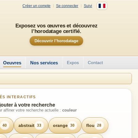
Créer un compte
Se connecter
Suivi
Exposez vos œuvres et découvrez
l’horodatage certifié.
Découvrir l’horodatage
Oeuvres
Nos services
Expos
Contact
ÉS INTERACTIFS
jouter à votre recherche
r affiner votre recherche actuelle :
couleur
abstrait
orange
flou
40
33
30
28