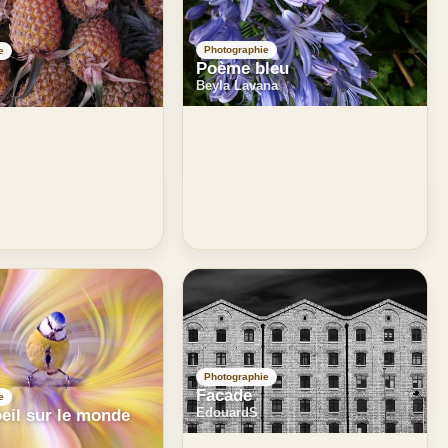
Photographie
e
Poème bleu
Beyla Lavana
Photographie
Facade
e
EdouardS
eil sur le monde