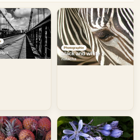
e
Photographie
espa
black and white 2
natacha