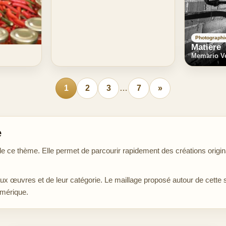
Photographi
Matiere
Memario V
1
2
3
…
7
»
e
ce thème. Elle permet de parcourir rapidement des créations origina
aux œuvres et de leur catégorie. Le maillage proposé autour de cette 
umérique.