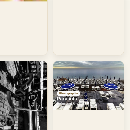
Photographie
Parasols
EdouardS