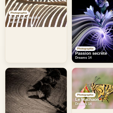
Photographie
black and white
natacha
Photographie
Passion secrète
Dreams 14
Photographie
Le Machaon
Dreams 14