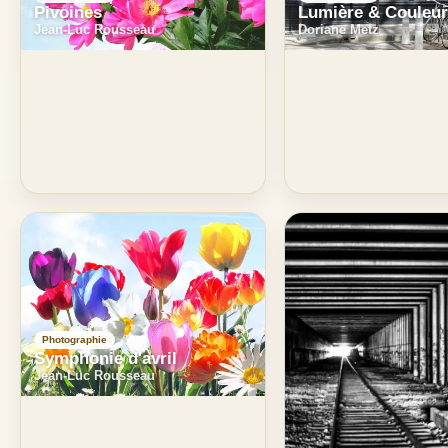
Pivoines
Lumière & Couleu
Jean-Luc Rousseau
Doriane Metz
Photographie
Symphonie d'avril
Jean-Luc Rousseau