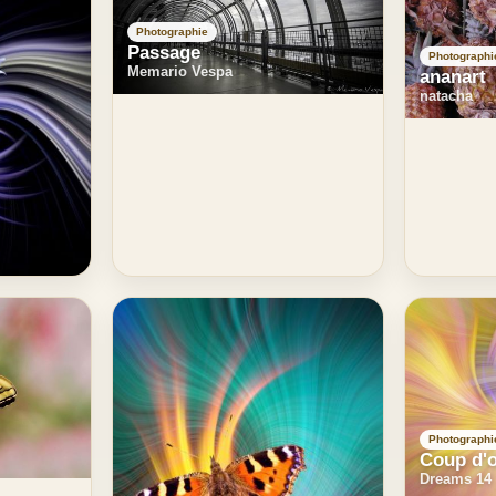
Photographie
Passage
Photographi
Memario Vespa
ananart
natacha
Photographi
Coup d'o
Dreams 14