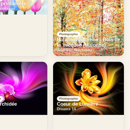
printanière
Rousseau
Photographie
Balade d'automne - Bois de
la Vecquée (Malonne)
Jean-Luc Rousseau
e
Photographie
orchidée
Coeur de Lumière
Dreams 14