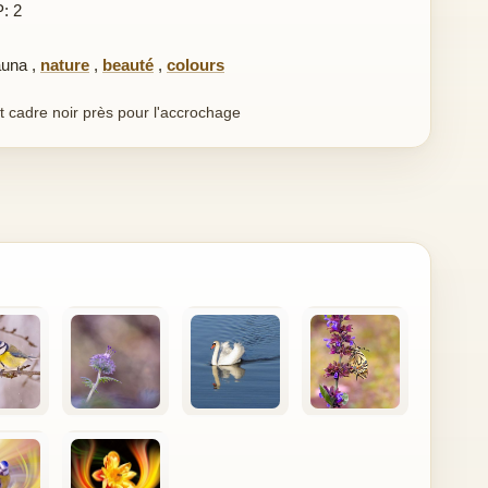
P: 2
auna
,
nature
,
beauté
,
colours
t cadre noir près pour l'accrochage