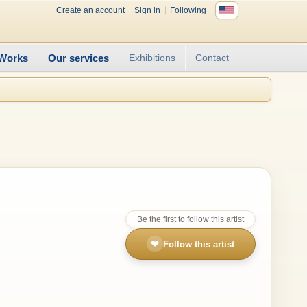
Create an account
Sign in
Following
Works
Our services
Exhibitions
Contact
Be the first to follow this artist
❤
Follow this artist