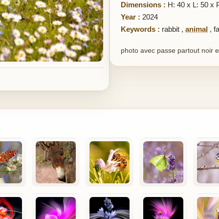
Dimensions :
H: 40 x L: 50 x 
Year :
2024
Keywords :
rabbit
,
animal
,
f
photo avec passe partout noir e