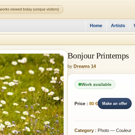
works viewed today (unique visitors)
Home
Artists
Bonjour Printemps
by
Dreams 14
Work available
Price :
80 €
Make an offer
Category :
Photo — Couleur