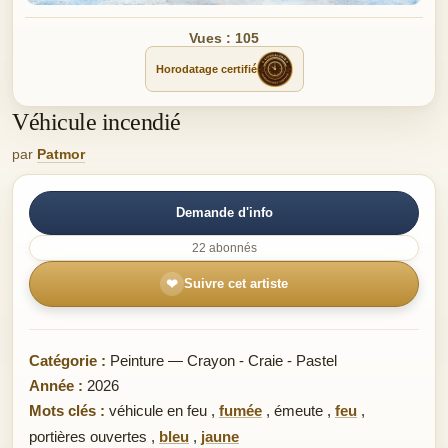
Vues : 105
Horodatage certifié
Véhicule incendié
par
Patmor
Demande d'info
22 abonnés
❤
Suivre cet artiste
Catégorie :
Peinture — Crayon - Craie - Pastel
Année :
2026
Mots clés :
véhicule en feu
,
fumée
,
émeute
,
feu
,
portières ouvertes
,
bleu
,
jaune