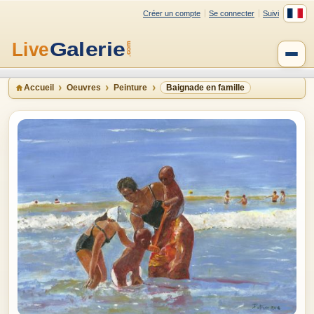
Créer un compte
Se connecter
Suivi
Accueil
Oeuvres
Peinture
Baignade en famille