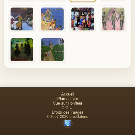
Accueil
Plan du site
Vue sur Honfleur
C.G.U.
Droits des images
© 2007-2026 LiveGalerie