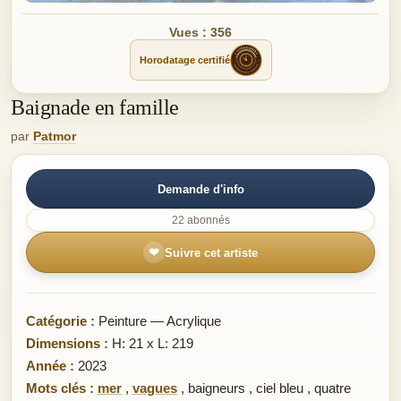
Vues : 356
Horodatage certifié
Baignade en famille
par
Patmor
Demande d'info
22 abonnés
❤
Suivre cet artiste
Catégorie :
Peinture — Acrylique
Dimensions :
H: 21 x L: 219
Année :
2023
Mots clés :
mer
,
vagues
,
baigneurs
,
ciel bleu
,
quatre