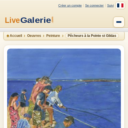
Créer un compte
Se connecter
Suivi
Accueil
Oeuvres
Peinture
Pêcheurs à la Pointe st Gildas