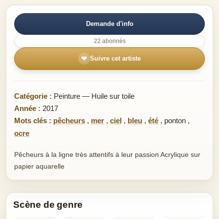
Demande d'info
22 abonnés
❤
Suivre cet artiste
Catégorie :
Peinture — Huile sur toile
Année :
2017
Mots clés :
pêcheurs
,
mer
,
ciel
,
bleu
,
été
,
ponton
,
ocre
Pêcheurs à la ligne très attentifs à leur passion Acrylique sur
papier aquarelle
Scène de genre