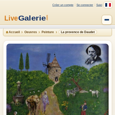
Créer un compte
Se connecter
Suivi
Accueil
Oeuvres
Peinture
La provence de Daudet