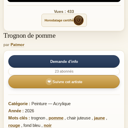
Vues : 433
Horodatage certifié
Trognon de pomme
par
Patmor
Demande d'info
23 abonnés
❤
Suivre cet artiste
Catégorie :
Peinture — Acrylique
Année :
2026
Mots clés :
trognon
,
pomme
,
chair juteuse
,
jaune
,
rouge
,
fond bleu
,
noir