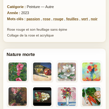
Catégorie :
Peinture — Autre
Année :
2023
Mots clés :
passion
,
rose
,
rouge
,
feuilles
,
vert
,
noir
Rose rouge et son feuillage sans épine
Collage de la rose et acrylique
Nature morte