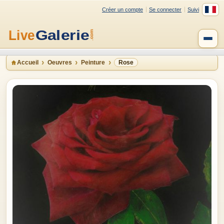
Créer un compte
Se connecter
Suivi
Accueil
Oeuvres
Peinture
Rose