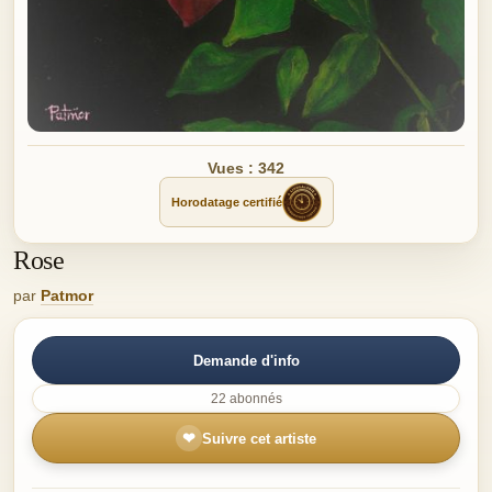
Vues : 342
Horodatage certifié
Rose
par
Patmor
Demande d'info
22 abonnés
❤
Suivre cet artiste