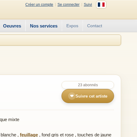
Créer un compte
Se connecter
Suivi
Oeuvres
Nos services
Expos
Contact
23 abonnés
❤
Suivre cet artiste
que mixte
r blanche
,
feuillage
,
fond gris et rose
,
touches de jaune