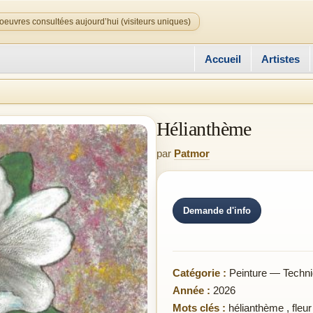
oeuvres consultées aujourd’hui (visiteurs uniques)
Accueil
Artistes
Hélianthème
par
Patmor
Demande d'info
Catégorie :
Peinture — Techni
Année :
2026
Mots clés :
hélianthème
,
fleu