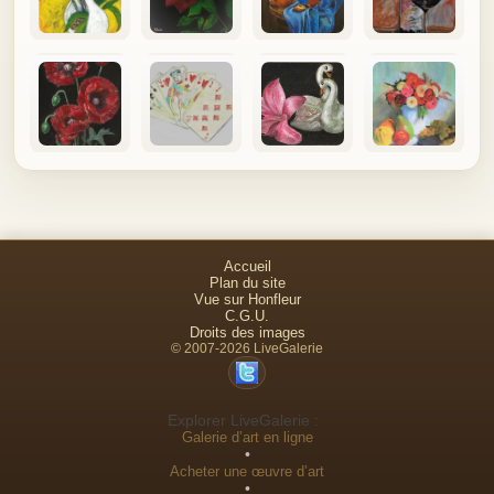
Accueil
Plan du site
Vue sur Honfleur
C.G.U.
Droits des images
© 2007-2026 LiveGalerie
Explorer LiveGalerie :
Galerie d’art en ligne
•
Acheter une œuvre d’art
•