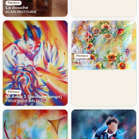
Peinture
La douche
ALAIN PESTOURIE
Peinture
Pastorale
Jean Jourdan
Peinture
Mi Amor 1 (peinture tango)
FREDERIQUE NALPAS