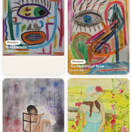
Peinture
Mascarade
Geritzen
Peinture
Geometrical love
Geritzen