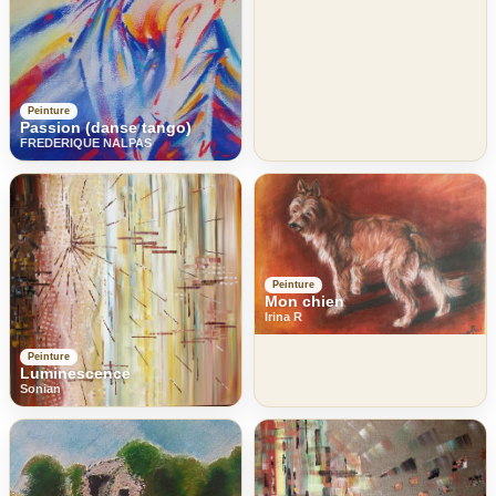
Peinture
Passion (danse tango)
FREDERIQUE NALPAS
Peinture
Mon chien
Irina R
Peinture
Luminescence
Sonian