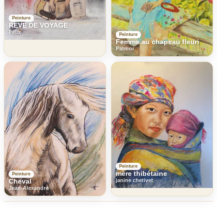
Peinture
REVE DE VOYAGE
Felix
Peinture
Femme au chapeau fleuri
Patmor
Peinture
mère thibétaine
Peinture
Cheval
janine chetivet
Jean-Alexandre