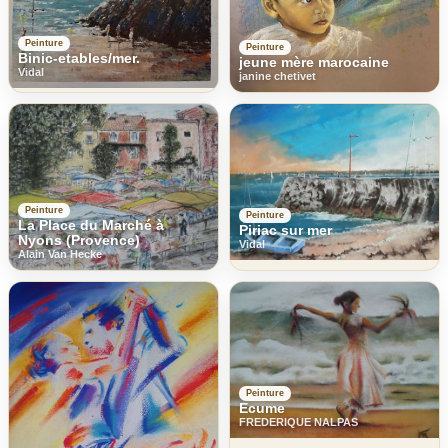
Peinture
Peinture
Binic-etables/mer.
jeune mère marocaine
Vidal
janine chetivet
Peinture
Peinture
La Place du Marché à
Piriac sur mer
Nyons (Provence)
Vidal
Alain Van Hecke
Peinture
Ecume
FREDERIQUE NALPAS