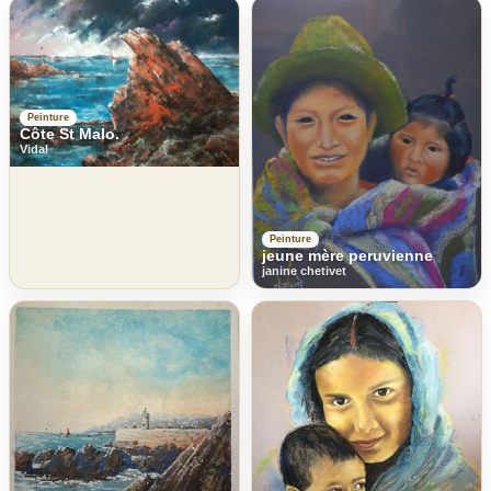
Peinture
Côte St Malo.
Vidal
Peinture
jeune mère peruvienne
janine chetivet