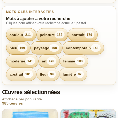
MOTS-CLÉS INTERACTIFS
Mots à ajouter à votre recherche
Cliquez pour affiner votre recherche actuelle :
pastel
couleur
peinture
portrait
211
182
179
bleu
paysage
contemporain
169
158
143
moderne
art
femme
141
140
108
abstrait
fleur
lumière
101
99
92
Œuvres sélectionnées
Affichage par popularité
985 œuvres