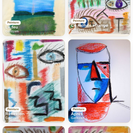
Peinture
Peinture
Ce monde étrange
Le feu
Geritzen
Geritzen
Peinture
Peinture
Réflexion
Après
Geritzen
Geritzen