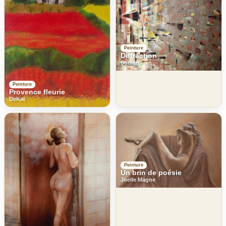
Peinture
Diffraction
Sonian
Peinture
Provence fleurie
DeKat
Peinture
Un brin de poésie
Joelle Magne