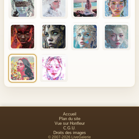
Accueil
Plan du site
Vue sur Honfleur
C.G.U.
Droits des images
© 2007-2026 LiveGalerie