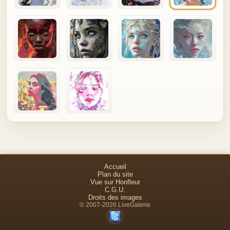
Accueil
Plan du site
Vue sur Honfleur
C.G.U.
Droits des images
© 2007-2026 LiveGalerie