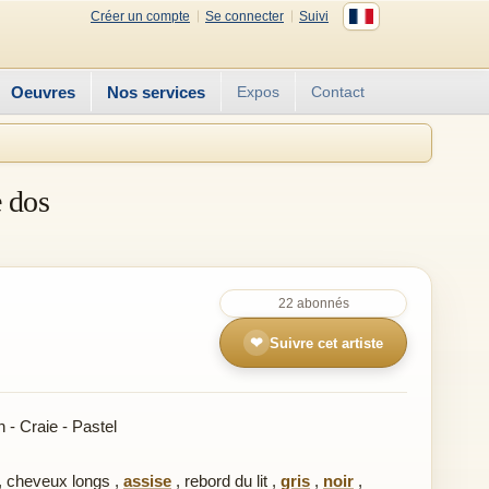
Créer un compte
Se connecter
Suivi
Oeuvres
Nos services
Expos
Contact
 dos
22 abonnés
❤
Suivre cet artiste
- Craie - Pastel
,
cheveux longs
,
assise
,
rebord du lit
,
gris
,
noir
,