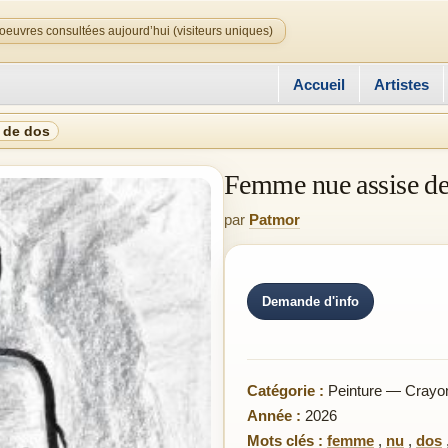
oeuvres consultées aujourd’hui (visiteurs uniques)
Accueil
Artistes
 de dos
Femme nue assise de
par
Patmor
Demande d'info
Catégorie :
Peinture — Crayon 
Année :
2026
Mots clés :
femme
,
nu
,
dos