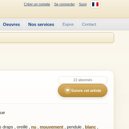
Créer un compte
Se connecter
Suivi
Oeuvres
Nos services
Expos
Contact
22 abonnés
❤
Suivre cet artiste
que
s draps
,
oreillé
,
nu
,
mouvement
,
pendule
,
blanc
,