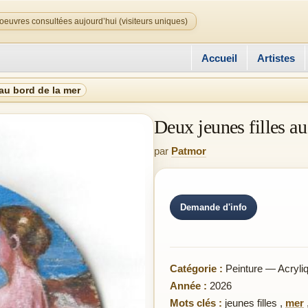
oeuvres consultées aujourd’hui (visiteurs uniques)
Accueil
Artistes
 au bord de la mer
Deux jeunes filles au
par
Patmor
Demande d'info
Catégorie :
Peinture — Acryli
Année :
2026
Mots clés :
jeunes filles
,
mer