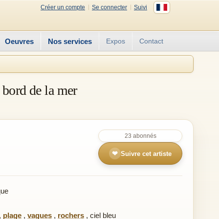
Créer un compte
Se connecter
Suivi
Oeuvres
Nos services
Expos
Contact
 bord de la mer
23 abonnés
❤
Suivre cet artiste
que
,
plage
,
vagues
,
rochers
,
ciel bleu