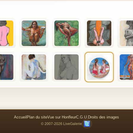
Accueil
Plan du site
Vue sur Honfleur
C.G.U.
Droits des images
© 2007-2026 LiveGalerie