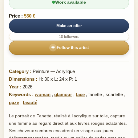
Work available
Price :
550 €
Make an offer
10 followers
❤
Follow this artist
Category :
Peinture — Acrylique
Dimensions :
H: 30 x L: 24 x P: 1
Year :
2026
Keywords :
woman
,
glamour
,
face
,
fanette
,
scarlette
,
gaze
,
beauté
Le portrait de Fanette, réalisé à l'acrylique sur toile, capture
une femme au regard direct et aux lèvres rouges éclatantes.
Ses cheveux sombres encadrent un visage aux joues
délicatement rosées, tandis qu'un collier de perles orne son