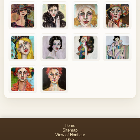
Home
Sitemap
View of Honfleur
T&Cs