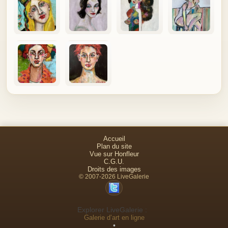
Accueil
Plan du site
Vue sur Honfleur
C.G.U.
Droits des images
© 2007-2026 LiveGalerie
Explorer LiveGalerie :
Galerie d’art en ligne
•