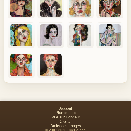
Accueil
Plan du site
Vue sur Honfleur
C.G.U.
Droits des images
© 2007-2026 LiveGalerie