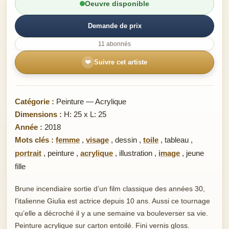
Oeuvre disponible
Demande de prix
11 abonnés
❤
Suivre cet artiste
Catégorie :
Peinture — Acrylique
Dimensions :
H: 25 x L: 25
Année :
2018
Mots clés :
femme
,
visage
,
dessin
,
toile
,
tableau
,
portrait
,
peinture
,
acrylique
,
illustration
,
image
,
jeune
fille
Brune incendiaire sortie d’un film classique des années 30,
l'italienne Giulia est actrice depuis 10 ans. Aussi ce tournage
qu’elle a décroché il y a une semaine va bouleverser sa vie.
Peinture acrylique sur carton entoilé. Fini vernis gloss.