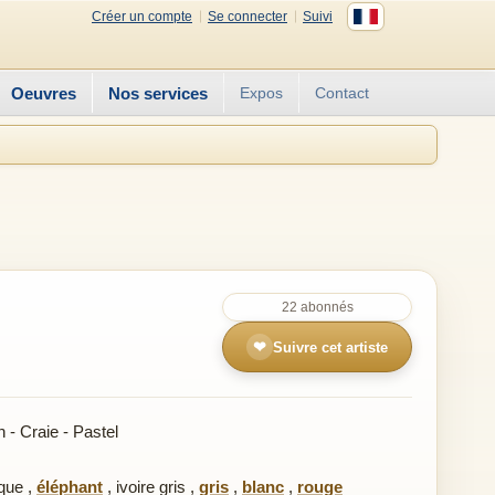
Créer un compte
Se connecter
Suivi
Oeuvres
Nos services
Expos
Contact
22 abonnés
❤
Suivre cet artiste
- Craie - Pastel
ique
,
éléphant
,
ivoire gris
,
gris
,
blanc
,
rouge