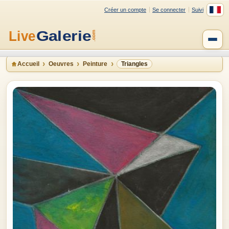
Créer un compte
Se connecter
Suivi
Accueil
Oeuvres
Peinture
Triangles