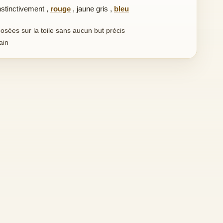
nstinctivement
,
rouge
,
jaune gris
,
bleu
sées sur la toile sans aucun but précis
ain