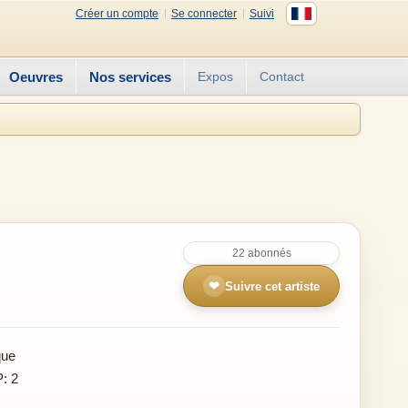
Créer un compte
Se connecter
Suivi
Oeuvres
Nos services
Expos
Contact
22 abonnés
❤
Suivre cet artiste
que
P: 2