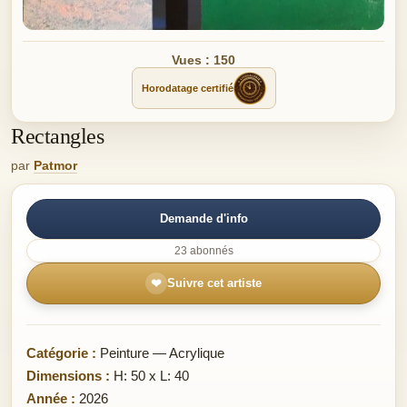
Vues : 150
Horodatage certifié
Rectangles
par
Patmor
Demande d'info
23 abonnés
❤
Suivre cet artiste
Catégorie :
Peinture — Acrylique
Dimensions :
H: 50 x L: 40
Année :
2026