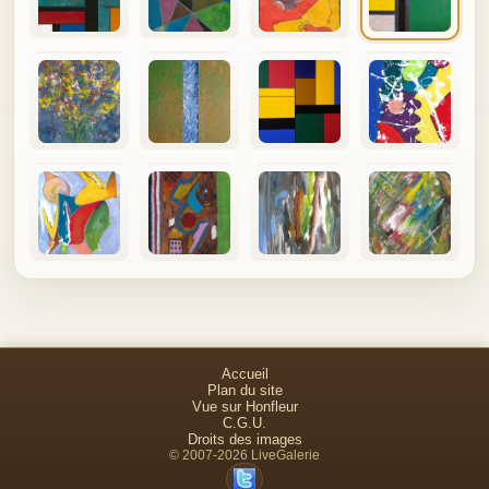
Accueil
Plan du site
Vue sur Honfleur
C.G.U.
Droits des images
© 2007-2026 LiveGalerie