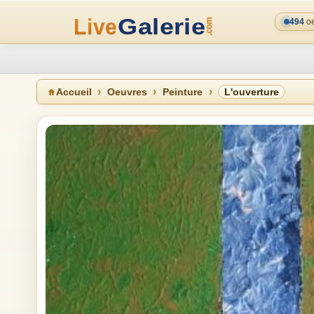
494
oe
Accueil
Oeuvres
Peinture
L'ouverture