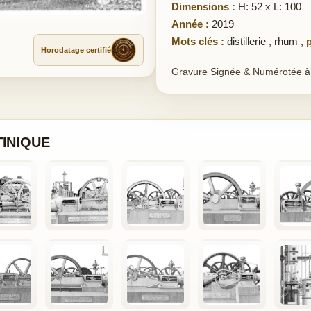
Dimensions :
H: 52 x L: 100
Année :
2019
Mots clés :
distillerie
,
rhum
,
Horodatage certifié
Gravure Signée & Numérotée à
TINIQUE