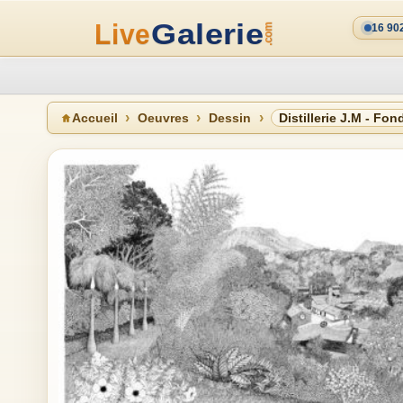
16 90
Accueil
Oeuvres
Dessin
Distillerie J.M - Fo