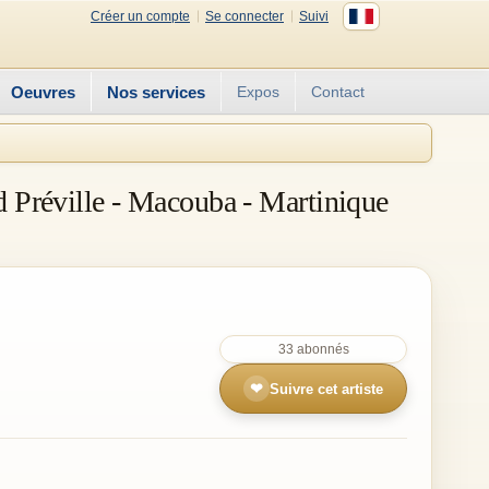
Créer un compte
Se connecter
Suivi
Oeuvres
Nos services
Expos
Contact
nd Préville - Macouba - Martinique
33 abonnés
❤
Suivre cet artiste