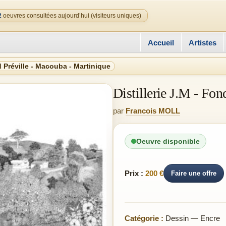
2
oeuvres consultées aujourd’hui (visiteurs uniques)
Accueil
Artistes
nd Préville - Macouba - Martinique
Distillerie J.M - Fo
par
Francois MOLL
Oeuvre disponible
Prix :
200 €
Faire une offre
Catégorie :
Dessin — Encre