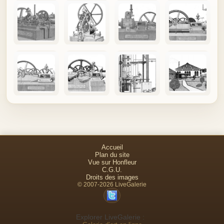
Accueil
Plan du site
Vue sur Honfleur
C.G.U.
Droits des images
© 2007-2026 LiveGalerie
Explorer LiveGalerie :