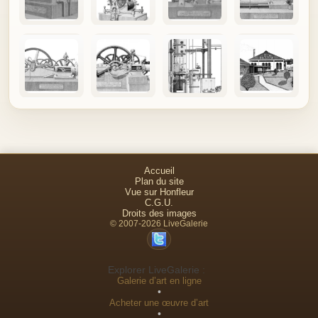
Accueil
Plan du site
Vue sur Honfleur
C.G.U.
Droits des images
© 2007-2026 LiveGalerie
Explorer LiveGalerie :
Galerie d’art en ligne
•
Acheter une œuvre d’art
•